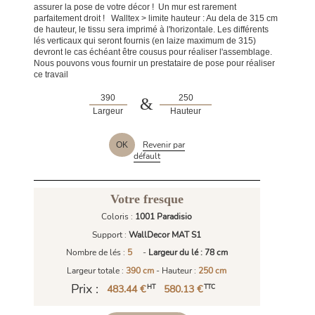
assurer la pose de votre décor ! Un mur est rarement
parfaitement droit ! Walltex > limite hauteur : Au dela de 315 cm
de hauteur, le tissu sera imprimé à l'horizontale. Les différents
lés verticaux qui seront fournis (en laize maximum de 315)
devront le cas échéant être cousus pour réaliser l'assemblage.
Nous pouvons vous fournir un prestataire de pose pour réaliser
ce travail
&
Largeur
Hauteur
Revenir par
OK
défault
Votre fresque
Coloris :
1001 Paradisio
Support :
WallDecor MAT S1
Nombre de lés :
5
-
Largeur du lé : 78 cm
Largeur totale :
390 cm
- Hauteur :
250 cm
Prix :
483.44 €
580.13 €
HT
TTC