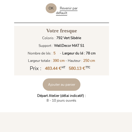
Revenir par
OK
défault
Votre fresque
Coloris :
792 Vert Sibérie
Support :
WallDecor MAT S1
Nombre de lés :
5
-
Largeur du lé : 78 cm
Largeur totale :
390 cm
- Hauteur :
250 cm
Prix :
483.44 €
580.13 €
HT
TTC
Ajouter au panier
Départ Atelier (délai indicatif) :
8 - 10 jours ouvrés