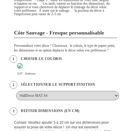
d'impression • Étape 3 : Saisir les dimensions de votre mur, largeur
et hauteur en cm. Les tarifs varient en fonction des dimensions, du
support et si vous choisissez de déplacer le centrage du décor selon
votre préférence. À noter sur le cadrage : la position du décor à
l'impression peut varier de 2-3 cm.
Côte Sauvage - Fresque personnalisable
Personnalisez votre décor ! Choisissez : le coloris, le type de papier peint,
les dimensions et en option déplacez le décor selon vos préférences !
CHOISIR LE COLORIS
1
1197 - Embruns
SÉLECTIONNER LE SUPPORT/FINITION
2
DEFINIR DIMENSIONS (EN CM)
3
Conseil: Veuillez ajouter 5 à 10 cm sur vos dimensions pour
assurer la pose de votre décor ! Un mur est rarement