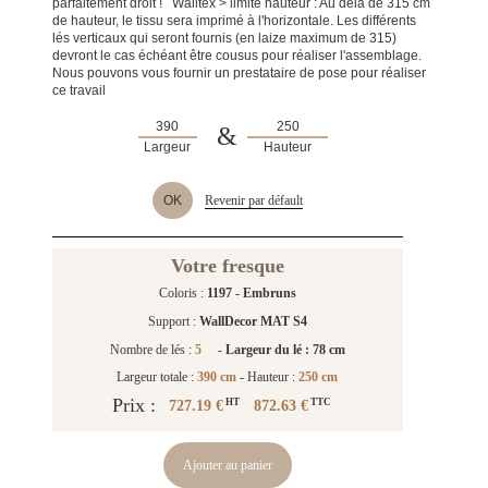
parfaitement droit ! Walltex > limite hauteur : Au dela de 315 cm
de hauteur, le tissu sera imprimé à l'horizontale. Les différents
lés verticaux qui seront fournis (en laize maximum de 315)
devront le cas échéant être cousus pour réaliser l'assemblage.
Nous pouvons vous fournir un prestataire de pose pour réaliser
ce travail
&
Largeur
Hauteur
OK
Revenir par défault
Votre fresque
Coloris :
1197 - Embruns
Support :
WallDecor MAT S4
Nombre de lés :
5
-
Largeur du lé : 78 cm
Largeur totale :
390 cm
- Hauteur :
250 cm
Prix :
727.19 €
872.63 €
HT
TTC
Ajouter au panier