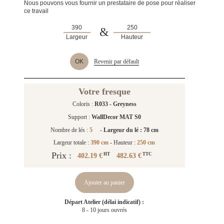
Nous pouvons vous fournir un prestataire de pose pour réaliser
ce travail
&
Largeur
Hauteur
OK
Revenir par défault
Votre fresque
Coloris :
R033 - Greyness
Support :
WallDecor MAT S0
Nombre de lés :
5
-
Largeur du lé : 78 cm
Largeur totale :
390 cm
- Hauteur :
250 cm
Prix :
402.19 €
482.63 €
HT
TTC
Ajouter au panier
Départ Atelier (délai indicatif) :
8 - 10 jours ouvrés