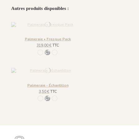
Autres produits disponibles :
Palmeraie • Fresque Pack
319,00 €
TTC
R035 - Fern Green
R033 - Greyness
R034 - Old Brown
Palmeraie - Échantillon
3,50 €
TTC
R035 - Fern Green
R033 - Greyness
R034 - Old Brown