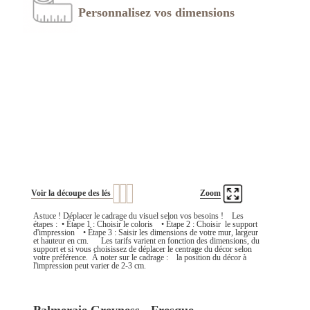
Personnalisez vos dimensions
Voir la découpe des lés
Zoom
Astuce ! Déplacer le cadrage du visuel selon vos besoins ! Les
étapes : • Étape 1 : Choisir le coloris • Étape 2 : Choisir le support
d'impression • Étape 3 : Saisir les dimensions de votre mur, largeur
et hauteur en cm. Les tarifs varient en fonction des dimensions, du
support et si vous choisissez de déplacer le centrage du décor selon
votre préférence. À noter sur le cadrage : la position du décor à
l'impression peut varier de 2-3 cm.
Palmeraie Greyness - Fresque