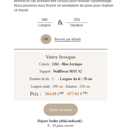
devront le cas échéant être cousus pour réaliser l'assemblage.
Nous pouvons vous fournir un prestataire de pose pour réaliser
ce travail
&
Largeur
Hauteur
OK
Revenir par défault
Votre fresque
Coloris :
1262 - Bleu Arctique
Support :
WallDecor MAT S2
Nombre de lés :
5
-
Largeur du lé : 78 cm
Largeur totale :
390 cm
- Hauteur :
250 cm
Prix :
564.69 €
677.63 €
HT
TTC
Ajouter au panier
Départ Atelier (délai indicatif) :
8 - 10 jours ouvrés