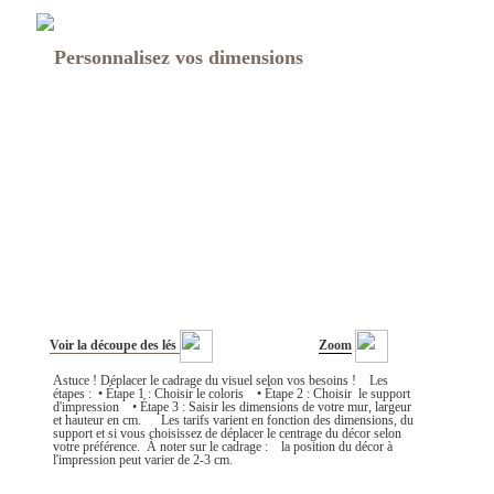
Personnalisez vos dimensions
Voir la découpe des lés
Zoom
Astuce ! Déplacer le cadrage du visuel selon vos besoins ! Les
étapes : • Étape 1 : Choisir le coloris • Étape 2 : Choisir le support
d'impression • Étape 3 : Saisir les dimensions de votre mur, largeur
et hauteur en cm. Les tarifs varient en fonction des dimensions, du
support et si vous choisissez de déplacer le centrage du décor selon
votre préférence. À noter sur le cadrage : la position du décor à
l'impression peut varier de 2-3 cm.