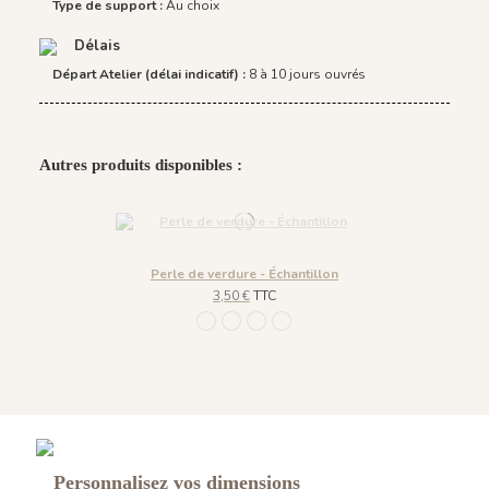
Type de support :
Au choix
Délais
Départ Atelier (délai indicatif) :
8 à 10 jours ouvrés
Autres produits disponibles :
Perle de verdure - Échantillon
3,50 €
TTC
1254 - Beige Craie
1252 - Bleu Glacé
1251 - Vert Emeraude
1253 - Vert Sauge
Personnalisez vos dimensions