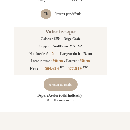
OK
Revenir par défault
Votre fresque
Coloris :
1254 - Beige Craie
Support :
WallDecor MAT S2
Nombre de lés :
5
-
Largeur du lé : 78 cm
Largeur totale :
390 cm
- Hauteur :
250 cm
Prix :
564.69 €
677.63 €
HT
TTC
Ajouter au panier
Départ Atelier (délai indicatif) :
8 à 10 jours ouvrés