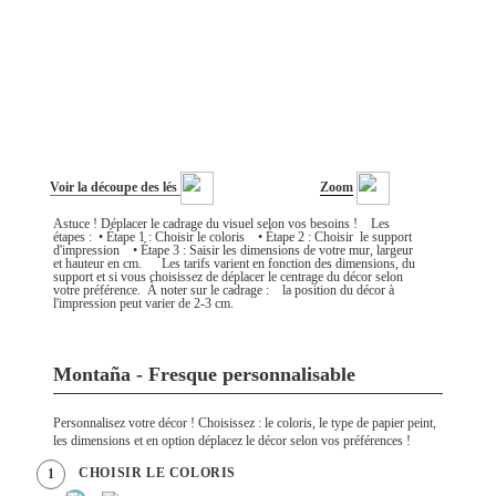
Voir la découpe des lés
Zoom
Astuce ! Déplacer le cadrage du visuel selon vos besoins ! Les
étapes : • Étape 1 : Choisir le coloris • Étape 2 : Choisir le support
d'impression • Étape 3 : Saisir les dimensions de votre mur, largeur
et hauteur en cm. Les tarifs varient en fonction des dimensions, du
support et si vous choisissez de déplacer le centrage du décor selon
votre préférence. À noter sur le cadrage : la position du décor à
l'impression peut varier de 2-3 cm.
Montaña - Fresque personnalisable
Personnalisez votre décor ! Choisissez : le coloris, le type de papier peint,
les dimensions et en option déplacez le décor selon vos préférences !
CHOISIR LE COLORIS
1