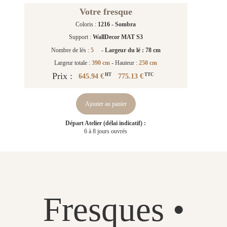
Votre fresque
Coloris :
1216 - Sombra
Support :
WallDecor MAT S3
Nombre de lés :
5
-
Largeur du lé : 78 cm
Largeur totale :
390 cm
- Hauteur :
250 cm
Prix :
645.94 €
775.13 €
HT
TTC
Ajouter au panier
Départ Atelier (délai indicatif) :
6 à 8 jours ouvrés
Fresques •