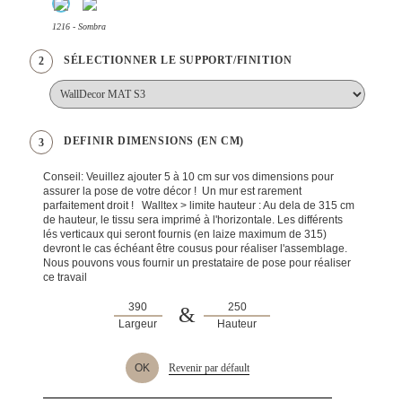
1216 - Sombra
SÉLECTIONNER LE SUPPORT/FINITION
2
DEFINIR DIMENSIONS (EN CM)
3
Conseil: Veuillez ajouter 5 à 10 cm sur vos dimensions pour
assurer la pose de votre décor ! Un mur est rarement
parfaitement droit ! Walltex > limite hauteur : Au dela de 315 cm
de hauteur, le tissu sera imprimé à l'horizontale. Les différents
lés verticaux qui seront fournis (en laize maximum de 315)
devront le cas échéant être cousus pour réaliser l'assemblage.
Nous pouvons vous fournir un prestataire de pose pour réaliser
ce travail
&
Largeur
Hauteur
OK
Revenir par défault