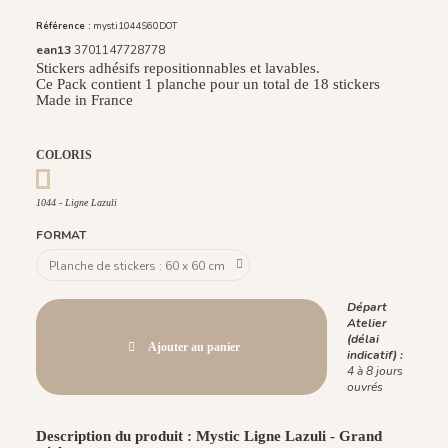
Référence :
mysti1044S60DOT
ean13
3701147728778
Stickers adhésifs repositionnables et lavables.
Ce Pack contient 1 planche pour un total de 18 stickers
Made in France
COLORIS
1044 - Ligne Lazuli
1044 - Ligne Lazuli
FORMAT
Départ
Atelier
(délai
Ajouter au panier
indicatif) :
4 à 8 jours
ouvrés
Description du produit : Mystic Ligne Lazuli - Grand