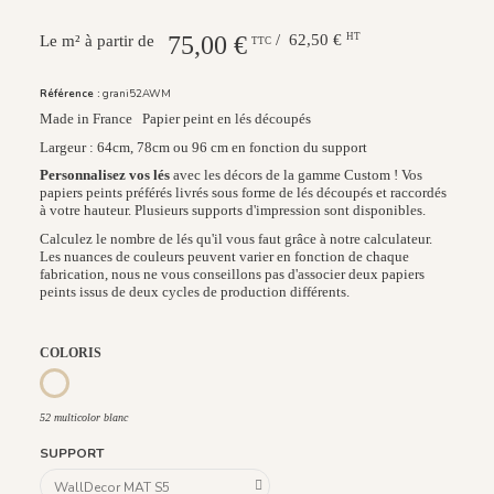
75,00 €
/ 62,50 €
HT
Le m² à partir de
TTC
Référence :
grani52AWM
Made in France
Papier peint en lés découpés
Largeur : 64cm, 78cm ou 96 cm en fonction du support
Personnalisez vos lés
avec les décors de la gamme Custom ! Vos
papiers peints préférés livrés sous forme de lés découpés et raccordés
à votre hauteur. Plusieurs supports d'impression sont disponibles.
Calculez le nombre de lés qu'il vous faut grâce à notre calculateur.
Les nuances de couleurs peuvent varier en fonction de chaque
fabrication, nous ne vous conseillons pas d'associer deux papiers
peints issus de deux cycles de production différents.
COLORIS
115 bleu pétrole
52 multicolor blanc
52 multicolor blanc
SUPPORT