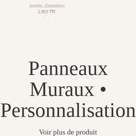
Granite - Échantillon
2,90 €
TTC
52 multicolor blanc
Panneaux
Muraux •
Personnalisation
Voir plus de produit