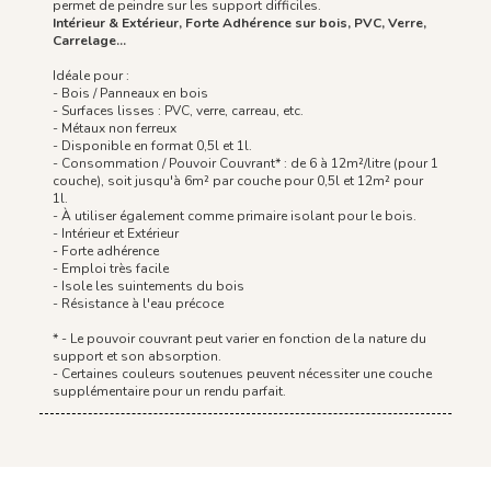
permet de peindre sur les support difficiles.
Intérieur & Extérieur, Forte Adhérence sur bois, PVC, Verre,
Carrelage...
Idéale pour :
- Bois / Panneaux en bois
- Surfaces lisses : PVC, verre, carreau, etc.
- Métaux non ferreux
- Disponible en format 0,5l et 1l.
- Consommation / Pouvoir Couvrant* : de 6 à 12m²/litre (pour 1
couche), soit jusqu'à 6m² par couche pour 0,5l et 12m² pour
1l.
- À utiliser également comme primaire isolant pour le bois.
- Intérieur et Extérieur
- Forte adhérence
- Emploi très facile
- Isole les suintements du bois
- Résistance à l'eau précoce
* - Le pouvoir couvrant peut varier en fonction de la nature du
support et son absorption.
- Certaines couleurs soutenues peuvent nécessiter une couche
supplémentaire pour un rendu parfait.