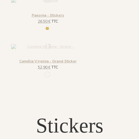
Paeonia - Stickers
26,50 €
TTC
278 set A
Camélia Virginia - Grand Sticker
52,90 €
TTC
1414 - Strawberry
Stickers