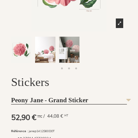
Stickers
Peony Jane - Grand Sticker
52,90 €
/ 44,08 €
HT
TTC
Référence :
janep1412S60DOT