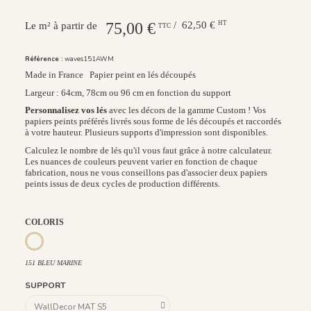
75,00 €
/ 62,50 €
HT
Le m² à partir de
TTC
Référence :
waves151AWM
Made in France
Papier peint en lés découpés
Largeur : 64cm, 78cm ou 96 cm en fonction du support
Personnalisez vos lés
avec les décors de la gamme Custom ! Vos
papiers peints préférés livrés sous forme de lés découpés et raccordés
à votre hauteur. Plusieurs supports d'impression sont disponibles.
Calculez le nombre de lés qu'il vous faut grâce à notre calculateur.
Les nuances de couleurs peuvent varier en fonction de chaque
fabrication, nous ne vous conseillons pas d'associer deux papiers
peints issus de deux cycles de production différents.
COLORIS
150 NOIR
152 ROSE
151 BLEU MARINE
151 BLEU MARINE
SUPPORT