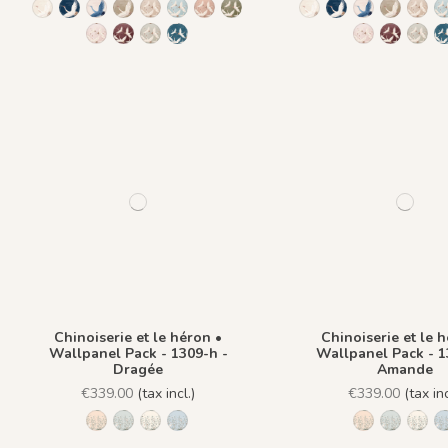
1244 - Plume Ivoire - Fond Beige
1241 - Plume Ivoire - Fond Bleu nuit
1243 - Plume Azur - Fond Rose
1242 - Plume Ivoire - Fond Bronze
1436 Plume Ivoire - Beige Latte
1437 Plume Ivoire - Bleu Craie
1438 Plume Ivoire - Ocre Macchiato
1439 Plume Ivoire - Olive Brume
1244 - Plume Ivoire -
1241 - Plume Ivoi
1243 - Plume
1242 - P
1436
1440 Plume Ivoire - Rose Coton
1441 Plume Ivoire - Rouge Prune
1442 Plume Ivoire - Vert Jasmin
1482 - Plume Ivoire - Fond Bleu Norvegien
1440 Plume I
1441 Plu
1442
Chinoiserie et le héron •
Chinoiserie et le 
Wallpanel Pack - 1309-h -
Wallpanel Pack - 1
Dragée
Amande
€339.00
(tax incl.)
€339.00
(tax inc
1306-h - Pèche
1307-h - Amande
1308-h - Plume
1309-h - Dragée
1306-h - Pèc
1307-h 
1308