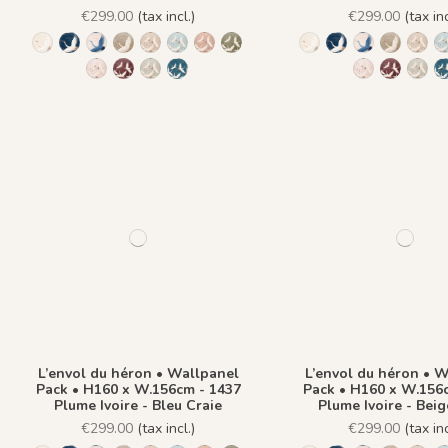
€299.00
(tax incl.)
€299.00
(tax inc
1244 - Plume Ivoire - Fond Beige
1241 - Plume Ivoire - Fond Bleu nuit
1243 - Plume Azur - Fond Rose
1242 - Plume Ivoire - Fond Bronze
1436 Plume Ivoire - Beige Latte
1437 Plume Ivoire - Bleu Craie
1438 Plume Ivoire - Ocre Macchiato
1439 Plume Ivoire - Olive Brume
1244 - Plume Ivoire -
1241 - Plume Ivoi
1243 - Plume
1242 - P
1436
1440 Plume Ivoire - Rose Coton
1441 Plume Ivoire - Rouge Prune
1442 Plume Ivoire - Vert Jasmin
1482 - Plume Ivoire - Fond Bleu Norvegien
1440 Plume I
1441 Plu
1442
L’envol du héron • Wallpanel
L’envol du héron • 
Pack • H160 x W.156cm - 1437
Pack • H160 x W.156
Plume Ivoire - Bleu Craie
Plume Ivoire - Beig
€299.00
(tax incl.)
€299.00
(tax inc