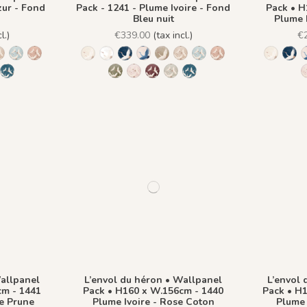
zur - Fond
Pack - 1241 - Plume Ivoire - Fond
Pack • H
Bleu nuit
Plume 
l.)
€339.00
(tax incl.)
€
to
 Fond Beige
re - Fond Blanc
Ivoire - Fond Bleu nuit
lume Azur - Fond Rose
 - Plume Ivoire - Fond Bronze
1436 Plume Ivoire - Beige Latte
1437 Plume Ivoire - Bleu Craie
1438 Plume Ivoire - Ocre Macchiato
1244 - Plume Ivoire - Fond Beige
1245 - Plume Ivoire - Fond Blanc
1241 - Plume Ivoire - Fond Bleu nuit
1243 - Plume Azur - Fond Rose
1242 - Plume Ivoire - Fond Bronz
1436 Plume Ivoire - Beige La
1437 Plume Ivoire - Bleu
1438 Plume Ivoire -
1244 - P
1241
en
ire - Olive Brume
 Ivoire - Rose Coton
lume Ivoire - Rouge Prune
42 Plume Ivoire - Vert Jasmin
1482 - Plume Ivoire - Fond Bleu Norvegien
1439 Plume Ivoire - Olive Brume
1440 Plume Ivoire - Rose Coton
1441 Plume Ivoire - Rouge Prune
1442 Plume Ivoire - Vert Jasmin
1482 - Plume Ivoire - Fond
Wallpanel
L’envol du héron • Wallpanel
L’envol 
cm - 1441
Pack • H160 x W.156cm - 1440
Pack • H1
ge Prune
Plume Ivoire - Rose Coton
Plume 