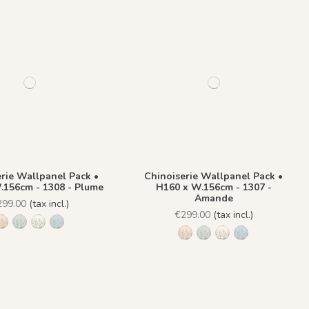
rie Wallpanel Pack •
Chinoiserie Wallpanel Pack •
.156cm - 1308 - Plume
H160 x W.156cm - 1307 -
Amande
299.00
(tax incl.)
€299.00
(tax incl.)
1306 - Pèche
1307 - Amande
1308 - Plume
1309 - Dragée
1306 - Pèche
1307 - Amande
1308 - Plume
1309 - Dragée