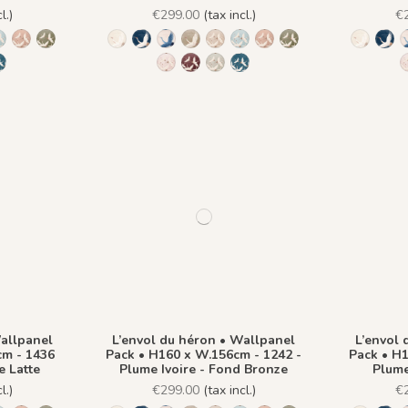
l.)
€299.00
(tax incl.)
€
 Fond Beige
re - Fond Bleu nuit
 Azur - Fond Rose
lume Ivoire - Fond Bronze
 Plume Ivoire - Beige Latte
1437 Plume Ivoire - Bleu Craie
1438 Plume Ivoire - Ocre Macchiato
1439 Plume Ivoire - Olive Brume
1244 - Plume Ivoire - Fond Beige
1241 - Plume Ivoire - Fond Bleu nuit
1243 - Plume Azur - Fond Rose
1242 - Plume Ivoire - Fond Bronze
1436 Plume Ivoire - Beige Latte
1437 Plume Ivoire - Bleu Cra
1438 Plume Ivoire - Ocr
1439 Plume Ivoire -
1244 - P
1241
voire - Rose Coton
me Ivoire - Rouge Prune
 Plume Ivoire - Vert Jasmin
1482 - Plume Ivoire - Fond Bleu Norvegien
1440 Plume Ivoire - Rose Coton
1441 Plume Ivoire - Rouge Prune
1442 Plume Ivoire - Vert Jasmin
1482 - Plume Ivoire - Fond B
Wallpanel
L’envol du héron • Wallpanel
L’envol 
cm - 1436
Pack • H160 x W.156cm - 1242 -
Pack • H1
e Latte
Plume Ivoire - Fond Bronze
Plume
l.)
€299.00
(tax incl.)
€