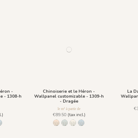
Héron -
Chinoiserie et le Héron -
La D
e - 1308-h
Wallpanel customizable - 1309-h
Wallpan
- Dragée
€
le m² à partir de
.)
€89.50
(tax incl.)
he
- Amande
-h - Plume
1309-h - Dragée
1306-h - Pèche
1307-h - Amande
1308-h - Plume
1309-h - Dragée