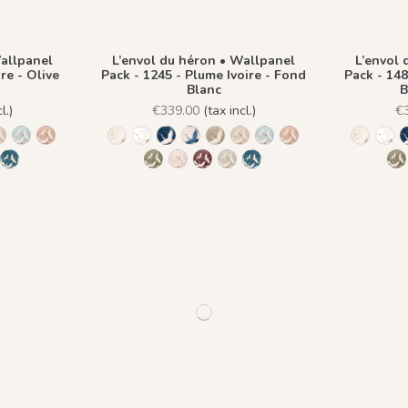
Wallpanel
L’envol du héron • Wallpanel
L’envol 
re - Olive
Pack - 1245 - Plume Ivoire - Fond
Pack - 148
Blanc
B
l.)
€339.00
(tax incl.)
€
to
 Fond Beige
re - Fond Blanc
Ivoire - Fond Bleu nuit
lume Azur - Fond Rose
 - Plume Ivoire - Fond Bronze
1436 Plume Ivoire - Beige Latte
1437 Plume Ivoire - Bleu Craie
1438 Plume Ivoire - Ocre Macchiato
1244 - Plume Ivoire - Fond Beige
1245 - Plume Ivoire - Fond Blanc
1241 - Plume Ivoire - Fond Bleu nuit
1243 - Plume Azur - Fond Rose
1242 - Plume Ivoire - Fond Bronz
1436 Plume Ivoire - Beige La
1437 Plume Ivoire - Bleu
1438 Plume Ivoire -
1244 - P
1245
en
ire - Olive Brume
 Ivoire - Rose Coton
lume Ivoire - Rouge Prune
42 Plume Ivoire - Vert Jasmin
1482 - Plume Ivoire - Fond Bleu Norvegien
1439 Plume Ivoire - Olive Brume
1440 Plume Ivoire - Rose Coton
1441 Plume Ivoire - Rouge Prune
1442 Plume Ivoire - Vert Jasmin
1482 - Plume Ivoire - Fond
1