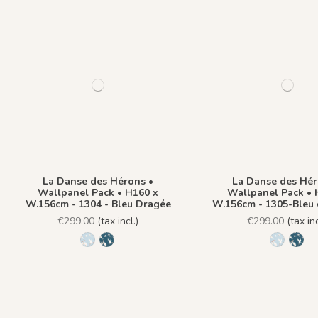
La Danse des Hérons •
La Danse des Hér
Wallpanel Pack • H160 x
Wallpanel Pack • 
W.156cm - 1304 - Bleu Dragée
W.156cm - 1305-Bleu 
€299.00
(tax incl.)
€299.00
(tax inc
1304 - Bleu Dragée
1305-Bleu de Prusse
1304 - B
1305