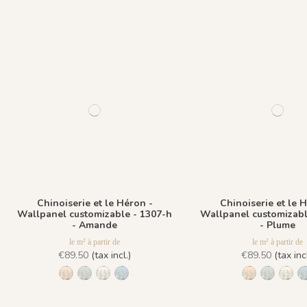
Chinoiserie et le Héron -
Chinoiserie et le 
Wallpanel customizable - 1307-h
Wallpanel customizabl
- Amande
- Plume
le m² à partir de
le m² à partir de
€89.50
(tax incl.)
€89.50
(tax incl
1306-h - Pèche
1307-h - Amande
1308-h - Plume
1309-h - Dragée
1306-h - Pèc
1307-h 
1308