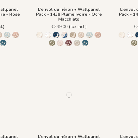
Wallpanel
L’envol du héron • Wallpanel
L’envol 
ire - Rose
Pack - 1438 Plume Ivoire - Ocre
Pack - 14
Macchiato
l.)
€339.00
(tax incl.)
€
to
 Fond Beige
re - Fond Blanc
Ivoire - Fond Bleu nuit
lume Azur - Fond Rose
 - Plume Ivoire - Fond Bronze
1436 Plume Ivoire - Beige Latte
1437 Plume Ivoire - Bleu Craie
1438 Plume Ivoire - Ocre Macchiato
1244 - Plume Ivoire - Fond Beige
1245 - Plume Ivoire - Fond Blanc
1241 - Plume Ivoire - Fond Bleu nuit
1243 - Plume Azur - Fond Rose
1242 - Plume Ivoire - Fond Bronz
1436 Plume Ivoire - Beige La
1437 Plume Ivoire - Bleu
1438 Plume Ivoire -
1244 - P
1245
en
ire - Olive Brume
 Ivoire - Rose Coton
lume Ivoire - Rouge Prune
42 Plume Ivoire - Vert Jasmin
1482 - Plume Ivoire - Fond Bleu Norvegien
1439 Plume Ivoire - Olive Brume
1440 Plume Ivoire - Rose Coton
1441 Plume Ivoire - Rouge Prune
1442 Plume Ivoire - Vert Jasmin
1482 - Plume Ivoire - Fond
1
Wallpanel
L’envol du héron • Wallpanel
L’envol 