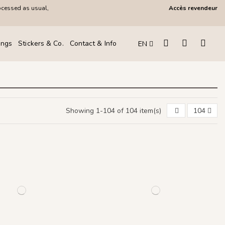
ocessed as usual,
Accès revendeur
ings
Stickers & Co.
Contact & Info
EN
Showing 1-104 of 104 item(s)
104