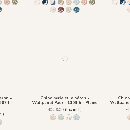
 Fond Beige
re - Fond Bleu nuit
 Azur - Fond Rose
lume Ivoire - Fond Bronze
 Plume Ivoire - Beige Latte
1437 Plume Ivoire - Bleu Craie
1438 Plume Ivoire - Ocre Macchiato
1439 Plume Ivoire - Olive Brume
1244 - Plume Ivoire - Fond Beige
1241 - Plume Ivoire - Fond Bleu nuit
1243 - Plume Azur - Fond Rose
1242 - Plume Ivoire - Fond Bronze
1436 Plume Ivoire - Beige Latte
1437 Plume Ivoire - Bleu Cra
1438 Plume Ivoire - Ocr
1439 Plume Ivoire -
1244 - P
1241
voire - Rose Coton
me Ivoire - Rouge Prune
 Plume Ivoire - Vert Jasmin
1482 - Plume Ivoire - Fond Bleu Norvegien
1440 Plume Ivoire - Rose Coton
1441 Plume Ivoire - Rouge Prune
1442 Plume Ivoire - Vert Jasmin
1482 - Plume Ivoire - Fond B
héron •
Chinoiserie et le héron •
Chinoi
307-h -
Wallpanel Pack - 1308-h - Plume
Wallpanel
€339.00
(tax incl.)
€
l.)
1306-h - Pèche
1307-h - Amande
1308-h - Plume
1309-h - Dragée
he
- Amande
-h - Plume
1309-h - Dragée