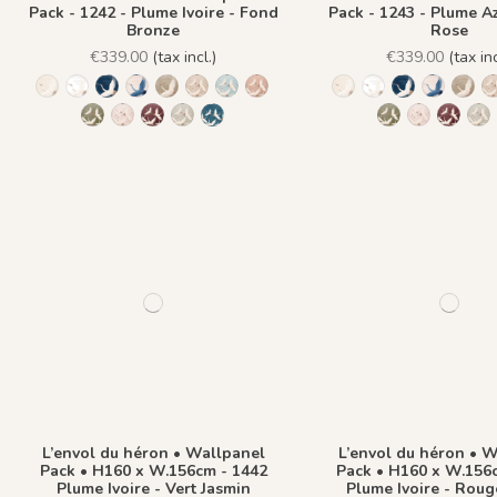
Pack - 1242 - Plume Ivoire - Fond
Pack - 1243 - Plume A
Bronze
Rose
€339.00
(tax incl.)
€339.00
(tax inc
1244 - Plume Ivoire - Fond Beige
1245 - Plume Ivoire - Fond Blanc
1241 - Plume Ivoire - Fond Bleu nuit
1243 - Plume Azur - Fond Rose
1242 - Plume Ivoire - Fond Bronze
1436 Plume Ivoire - Beige Latte
1437 Plume Ivoire - Bleu Craie
1438 Plume Ivoire - Ocre Macchia
1244 - Plume Ivoire -
1245 - Plume Ivoi
1241 - Plume 
1243 - P
1242
1439 Plume Ivoire - Olive Brume
1440 Plume Ivoire - Rose Coton
1441 Plume Ivoire - Rouge Prune
1442 Plume Ivoire - Vert Jasmin
1482 - Plume Ivoire - Fond Bleu Norvegi
1439 Plume Ivo
1440 Plume
1441 P
14
L’envol du héron • Wallpanel
L’envol du héron • 
Pack • H160 x W.156cm - 1442
Pack • H160 x W.156
Plume Ivoire - Vert Jasmin
Plume Ivoire - Rou