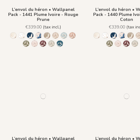
L’envol du héron • Wallpanel
L’envol du héron • 
Pack - 1441 Plume Ivoire - Rouge
Pack - 1440 Plume Ivo
Prune
Coton
€339.00
(tax incl.)
€339.00
(tax inc
1244 - Plume Ivoire - Fond Beige
1245 - Plume Ivoire - Fond Blanc
1241 - Plume Ivoire - Fond Bleu nuit
1243 - Plume Azur - Fond Rose
1242 - Plume Ivoire - Fond Bronze
1436 Plume Ivoire - Beige Latte
1437 Plume Ivoire - Bleu Craie
1438 Plume Ivoire - Ocre Macchia
1244 - Plume Ivoire -
1245 - Plume Ivoi
1241 - Plume 
1243 - P
1242
1439 Plume Ivoire - Olive Brume
1440 Plume Ivoire - Rose Coton
1441 Plume Ivoire - Rouge Prune
1442 Plume Ivoire - Vert Jasmin
1482 - Plume Ivoire - Fond Bleu Norvegi
1439 Plume Ivo
1440 Plume
1441 P
14
L’envol du héron • Wallpanel
L’envol du héron • 