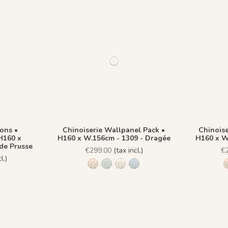
ons •
Chinoiserie Wallpanel Pack •
Chinoise
H160 x
H160 x W.156cm - 1309 - Dragée
H160 x W
de Prusse
€299.00
(tax incl.)
€
l.)
1306 - Pèche
1307 - Amande
1308 - Plume
1309 - Dragée
leu Dragée
-Bleu de Prusse