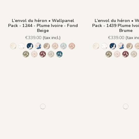
L’envol du héron • Wallpanel
L’envol du héron • 
Pack - 1244 - Plume Ivoire - Fond
Pack - 1439 Plume Ivoi
Beige
Brume
€339.00
(tax incl.)
€339.00
(tax inc
1244 - Plume Ivoire - Fond Beige
1245 - Plume Ivoire - Fond Blanc
1241 - Plume Ivoire - Fond Bleu nuit
1243 - Plume Azur - Fond Rose
1242 - Plume Ivoire - Fond Bronze
1436 Plume Ivoire - Beige Latte
1437 Plume Ivoire - Bleu Craie
1438 Plume Ivoire - Ocre Macchia
1244 - Plume Ivoire -
1245 - Plume Ivoi
1241 - Plume 
1243 - P
1242
1439 Plume Ivoire - Olive Brume
1440 Plume Ivoire - Rose Coton
1441 Plume Ivoire - Rouge Prune
1442 Plume Ivoire - Vert Jasmin
1482 - Plume Ivoire - Fond Bleu Norvegi
1439 Plume Ivo
1440 Plume
1441 P
14