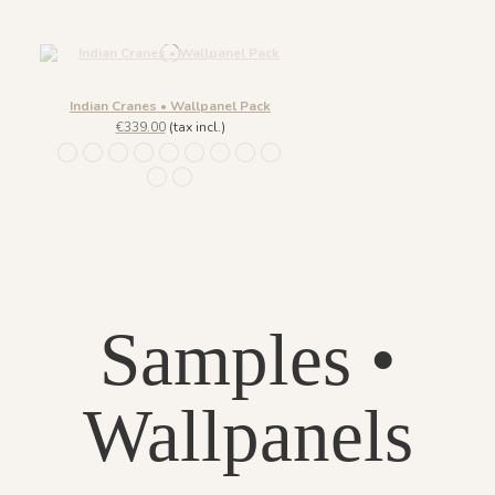
Indian Cranes • Wallpanel Pack
€339.00
(tax incl.)
1453 Cinq Grues - Gold Earth
1473 Trois Palmiers - Gold Earth
1465 Cinq Grues - Beige Feather
1466 Cinq Grues - Small Plum
1467 Cinq Grues - Pewter Green
1468 Cinq Grues - Emerald Stone
1469 Cinq Grues - Lichen Moss
1470 Cinq Grues - Gray Blue Eyes
1471 Cinq Grues - Sahara Ochre
1472 Cinq Grues - Ocean Blue
1464 - Cinq Grues - Burnt ochre
Samples •
Wallpanels