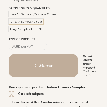
1453 Cinq Grues - Gold Earth
SAMPLE SIZES & QUANTITIES
Two A4 Samples / Visual + Close-up
One A4 Sample / Visual
Large Sample / 1 m x 78 cm
TYPE OF PRODUCT
Départ
Atelier
(délai
Add to cart
indicatif) :
2 à 4 jours
ouvrés
Description du produit : Indian Cranes - Samples
Caractéristiques
Color: Screen & Bath Manufacturing :
Colours displayed on