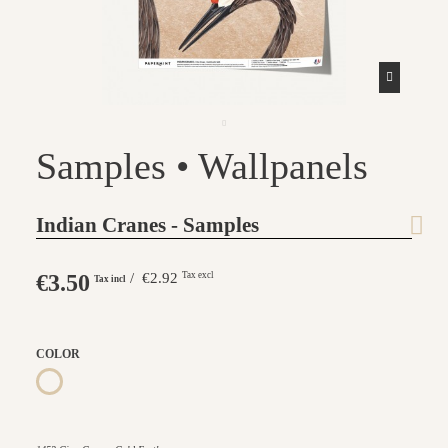
Samples • Wallpanels
Indian Cranes - Samples
€3.50
/ €2.92
Tax excl
Tax incl
COLOR
1465 Cinq Grues - Beige Feather
1466 Cinq Grues - Small Plum
1467 Cinq Grues - Pewter Green
1468 Cinq Grues - Emerald Stone
1469 Cinq Grues - Lichen Moss
1470 Cinq Grues - Gray Blue Eyes
1453 Cinq Grues - Gold Earth
1471 Cinq Grues - Sahara Ochre
1472 Cinq Grues - Ocean Blue
1464 - Cinq Grues - Burnt ochre