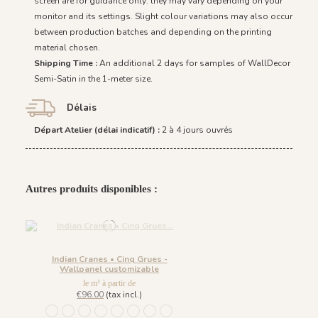
screen are for guidance only: they may vary depending on your
monitor and its settings. Slight colour variations may also occur
between production batches and depending on the printing
material chosen.
Shipping Time :
An additional 2 days for samples of WallDecor
Semi-Satin in the 1-meter size.
Délais
Départ Atelier (délai indicatif) :
2 à 4 jours ouvrés
Autres produits disponibles :
Indian Cranes • Cinq Grues -
Wallpanel customizable
le m² à partir de
€96.00
(tax incl.)
1453 Cinq Grues - Gold Earth
1466 Cinq Grues - Small Plum
1467 Cinq Grues - Pewter Green
1468 Cinq Grues - Emerald Stone
1469 Cinq Grues - Lichen Moss
1470 Cinq Grues - Gray Blue Eyes
1471 Cinq Grues - Sahara Ochre
1472 Cinq Grues - Ocean Blue