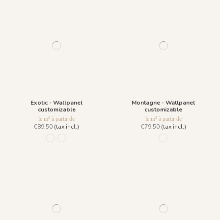
Exotic - Wallpanel
Montagne - Wallpanel
customizable
customizable
le m² à partir de
le m² à partir de
€89.50
(tax incl.)
€79.50
(tax incl.)
1101 - Jade
1096 - Crystal
1094 - Hiver