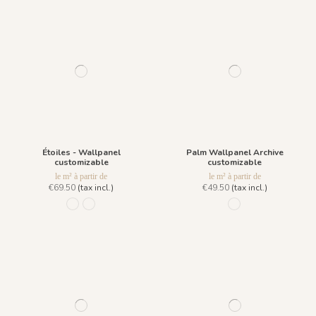
Étoiles - Wallpanel
Palm Wallpanel Archive
customizable
customizable
le m² à partir de
le m² à partir de
€69.50
(tax incl.)
€49.50
(tax incl.)
R020 - Dark Blue
R019 - Polar White
822 Blanc