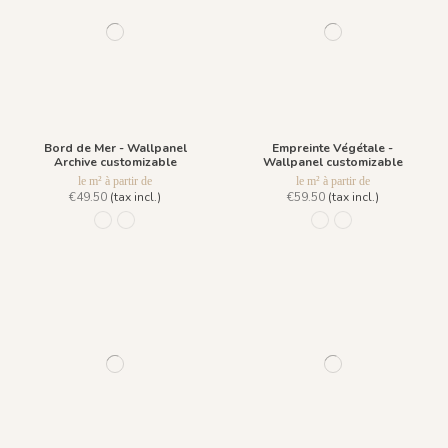
Bord de Mer - Wallpanel
Empreinte Végétale -
Archive customizable
Wallpanel customizable
le m² à partir de
le m² à partir de
€49.50
(tax incl.)
€59.50
(tax incl.)
R005 - Bleu Pastel
R006 - Vert Pastel
R014 - Bleu Clair
R013 - Bleu Roi