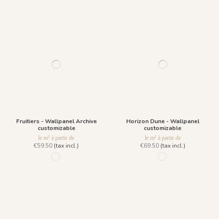
Fruitiers - Wallpanel Archive
Horizon Dune - Wallpanel
customizable
customizable
le m² à partir de
le m² à partir de
€59.50
(tax incl.)
€69.50
(tax incl.)
1035 Goldrush
97 - Sunset