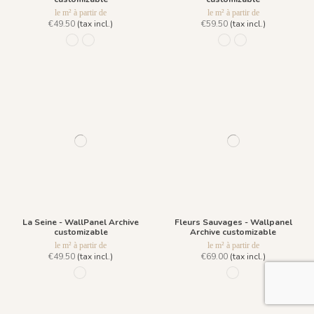
le m² à partir de
le m² à partir de
€49.50
(tax incl.)
€59.50
(tax incl.)
115 - Ebène
127 - Ivoire
111 - Vert Kaki 111
1530 Sepia Brown
La Seine - WallPanel Archive
Fleurs Sauvages - Wallpanel
customizable
Archive customizable
le m² à partir de
le m² à partir de
€49.50
(tax incl.)
€69.00
(tax incl.)
04 - Anthracite 004
R008 - Parchemin