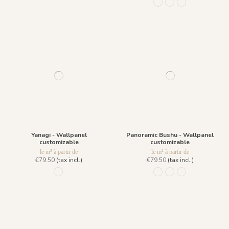
R038 - Blanc
R036 - Bleu Ciel
R037 - Bleu Fon
Yanagi - Wallpanel
Panoramic Bushu - Wallpanel
customizable
customizable
le m² à partir de
le m² à partir de
€79.50
(tax incl.)
€79.50
(tax incl.)
958 Lichen
959 Vert Sencha
960 Bleu Tākoizu
961 Rouge Aka