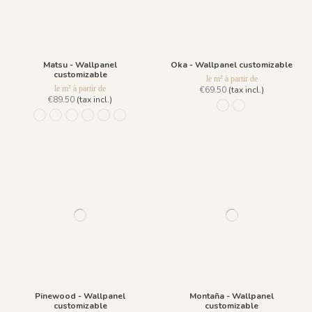
Matsu - Wallpanel
Oka - Wallpanel customizable
customizable
le m² à partir de
le m² à partir de
€69.50
(tax incl.)
€89.50
(tax incl.)
R031 - Rosée du Matin
R030 - Vert Forêt
953 Été
954 Printemps
955 Automne
956 Lumière du Matin
957 Brume
1100 - Soleil
Pinewood - Wallpanel
Montaña - Wallpanel
customizable
customizable