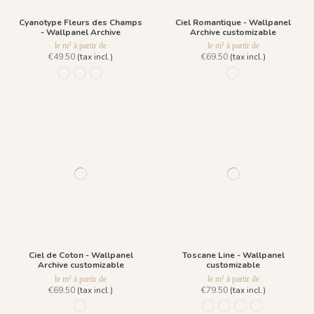
Cyanotype Fleurs des Champs
Ciel Romantique - Wallpanel
- Wallpanel Archive
Archive customizable
le m² à partir de
le m² à partir de
€49.50
(tax incl.)
€69.50
(tax incl.)
996 Menthe à l'eau
R016 - Beige Solaire
R015 - Bleu Denim
1088 - Bleu Céruléen
Ciel de Coton - Wallpanel
Toscane Line - Wallpanel
Archive customizable
customizable
le m² à partir de
le m² à partir de
€69.50
(tax incl.)
€79.50
(tax incl.)
1087 - Flanelle
922 Encre de Chine
942 Brique
943 Emeraude
971 Bleu Encre