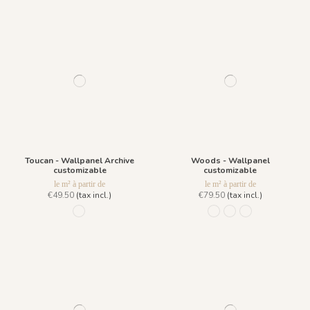
Toucan - Wallpanel Archive
Woods - Wallpanel
customizable
customizable
le m² à partir de
le m² à partir de
€49.50
(tax incl.)
€79.50
(tax incl.)
631 - Vert
962 Gris Quartz
963 Vert Forêt
964 Ocre Jaune