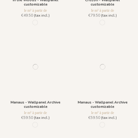
In the Woods - Wallpanel
Crozon - Wallpanel
customizable
customizable
le m² à partir de
le m² à partir de
€49.50
(tax incl.)
€79.50
(tax incl.)
1172 - Dullness
1217 - Vert Opale
Manaus - Wallpanel Archive
Manaus - Wallpanel Archive
customizable
customizable
le m² à partir de
le m² à partir de
€59.50
(tax incl.)
€59.50
(tax incl.)
833 Bronze
869 Argent