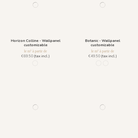
Horizon Colline - Wallpanel
Botanic - Wallpanel
customizable
customizable
le m² à partir de
le m² à partir de
€69.50
(tax incl.)
€49.50
(tax incl.)
96 - Rainy Day
632 - vert
800 Charbon