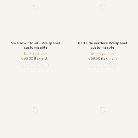
Swallow Cloud - Wallpanel
Perle de verdure Wallpanel
customizable
customizable
le m² à partir de
le m² à partir de
€96.00
(tax incl.)
€69.50
(tax incl.)
849 Bleu Fumee
850 Vert Pin
851 Ambre Royale
1097 - Vert Opaline
1254 - Beige Craie
1252 - Bleu Glacé
1251 - Vert Emera
1253 - Vert Sa