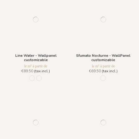
Line Water - Wallpanel
Sfumato Nocturne - WallPanel
customizable
customizable
le m² à partir de
le m² à partir de
€89.50
(tax incl.)
€69.50
(tax incl.)
965 Ombrage
966 Bleu de Prusse
53 - Indigo