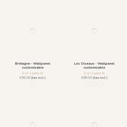
Bretagne - Wallpanel
Les Oiseaux - Wallpanel
customizable
customizable
le m² à partir de
le m² à partir de
€96.00
(tax incl.)
€89.50
(tax incl.)
1095 - Aigue-Marine
1163 - Verdigris
1164 - Yellow ochre
1174 - Blue Wo