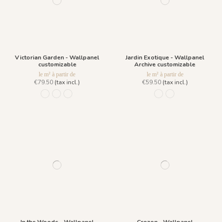
Victorian Garden - Wallpanel
Jardin Exotique - Wallpanel
customizable
Archive customizable
le m² à partir de
le m² à partir de
€79.50
(tax incl.)
€59.50
(tax incl.)
973 Heure Bleue
974 Vert Feuille
975 Gris Acier
356 bleu
864 Blanc