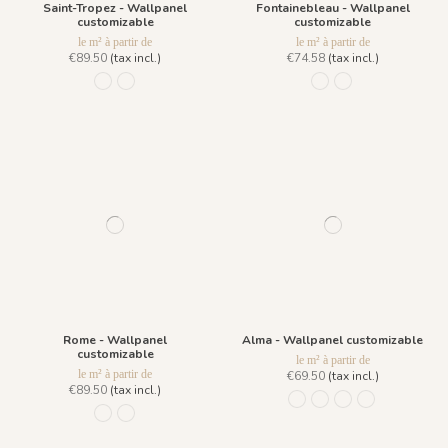
Saint-Tropez - Wallpanel
Fontainebleau - Wallpanel
customizable
customizable
le m² à partir de
le m² à partir de
€89.50
(tax incl.)
€74.58
(tax incl.)
1015 Grisaille
1016 - Méditerranée
926 Grisaille
928 Printemps
Rome - Wallpanel
Alma - Wallpanel customizable
customizable
le m² à partir de
le m² à partir de
€69.50
(tax incl.)
€89.50
(tax incl.)
1146 - Noir Ivoire
1147 - Ocre Bleu
1148 - Rose Oran
1149 - Vert Gri
1089 - Antique
1090 Il Giardino