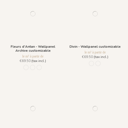
Fleurs d'Antan - Wallpanel
Divin - Wallpanel customizable
Archive customizable
le m² à partir de
le m² à partir de
€69.50
(tax incl.)
€69.50
(tax incl.)
R039 - Fond Bleu Celes
R038 - Ligne Bleu 
977 Beige de Chypre
978 Noir de Jais
979 Bleu Outremer