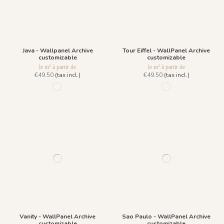
Java - Wallpanel Archive
Tour Eiffel - WallPanel Archive
customizable
customizable
le m² à partir de
le m² à partir de
€49.50
(tax incl.)
€49.50
(tax incl.)
1160 - Patina verde
12 - Anthracite 012
Vanity - WallPanel Archive
Sao Paulo - WallPanel Archive
customizable
customizable