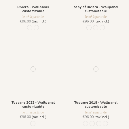
Riviera - Wallpanel
copy of Riviera - Wallpanel
customizable
customizable
le m² à partir de
le m² à partir de
€96.00
(tax incl.)
€96.00
(tax incl.)
R041 - Été Indien
R040 - Vert Emeraude
R055 - Ciliega
R056 - Glassato
R058 - Verde Sm
Toscane 2022 - Wallpanel
Toscane 2018 - Wallpanel
customizable
customizable
le m² à partir de
le m² à partir de
€96.00
(tax incl.)
€96.00
(tax incl.)
1090 - Vert Version B
630 Vert
798 Gris Fusain
803 Terracotta
1060 - Ocre