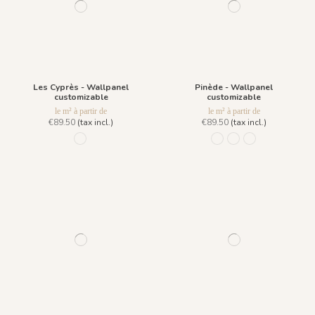
Les Cyprès - Wallpanel
Pinède - Wallpanel
customizable
customizable
le m² à partir de
le m² à partir de
€89.50
(tax incl.)
€89.50
(tax incl.)
1207 - Bleu Mistral
1098 - Cypress Green
1099 - Brushwood G
1223 - Pine Anth