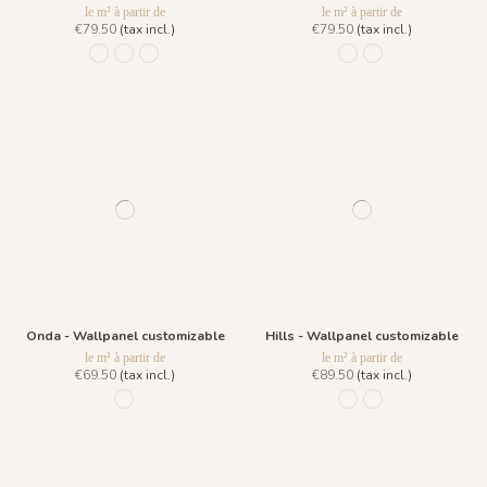
le m² à partir de
le m² à partir de
€79.50
(tax incl.)
€79.50
(tax incl.)
1165 - Pine Green
1166 - Pine Blue
1220 - Pine Sand
1216 - Sombra
1215 - Caqui
Onda - Wallpanel customizable
Hills - Wallpanel customizable
le m² à partir de
le m² à partir de
€69.50
(tax incl.)
€89.50
(tax incl.)
R053 - Oceano Blu
R026 - Earth Tones
R027 - Moonlight