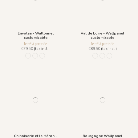
Envolée - Wallpanel
Val de Loire - Wallpanel
customizable
customizable
le m² à partir de
le m² à partir de
€79.50
(tax incl.)
€89.50
(tax incl.)
R018 - Bleu Perle - Fond Grisaille
R017 - Encre Bleue
R042 - Terre de Sienne - Fond Grisaille
1226 - Brume
1224 - Pastel
1225 - Pastel / S
Chinoiserie et le Héron -
Bourgogne Wallpanel