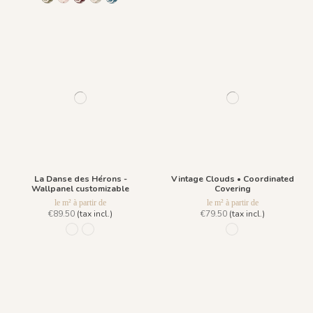
La Danse des Hérons -
Vintage Clouds • Coordinated
Wallpanel customizable
Covering
le m² à partir de
le m² à partir de
€89.50
(tax incl.)
€79.50
(tax incl.)
1304 - Bleu Dragée
1305-Bleu de Prusse
1426 Gris