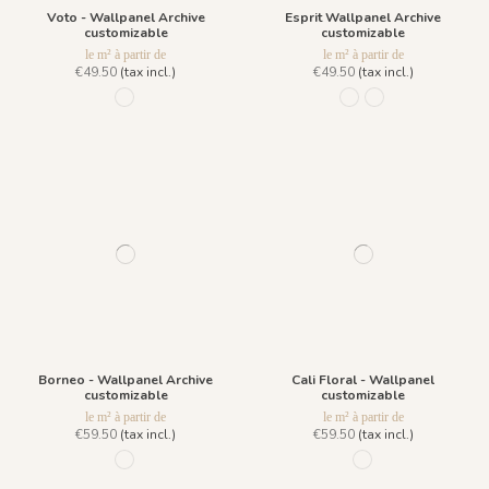
Voto - Wallpanel Archive
Esprit Wallpanel Archive
customizable
customizable
le m² à partir de
le m² à partir de
€49.50
(tax incl.)
€49.50
(tax incl.)
980 Multicolor
981 Blue Galaxy
982 Sand Mist
Borneo - Wallpanel Archive
Cali Floral - Wallpanel
customizable
customizable
le m² à partir de
le m² à partir de
€59.50
(tax incl.)
€59.50
(tax incl.)
R007 - Tropical Green
1033 - Dark Green