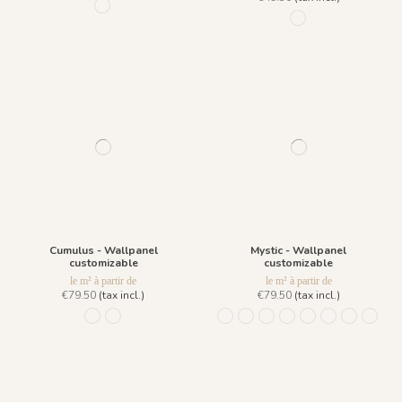
R057 - Azzuro
R052 - Bindi Green
Cumulus - Wallpanel
Mystic - Wallpanel
customizable
customizable
le m² à partir de
le m² à partir de
€79.50
(tax incl.)
€79.50
(tax incl.)
916 Bleu Ciel
917 Sable
Lazuli
Ligne Carbonne
Ligne Agate
Fond Agate
Fond Lazuli
Fond Carbonn
1030 - Fo
1031 -