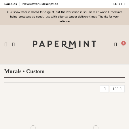
Samples
Newsletter Subscription
EN
•
FR
Our showroom is closed for August, but the workshop is still hard at work! Orders are
being processed as usual, just with slightly longer delivery times. Thanks for your
patience!
0
Murals • Custom
133