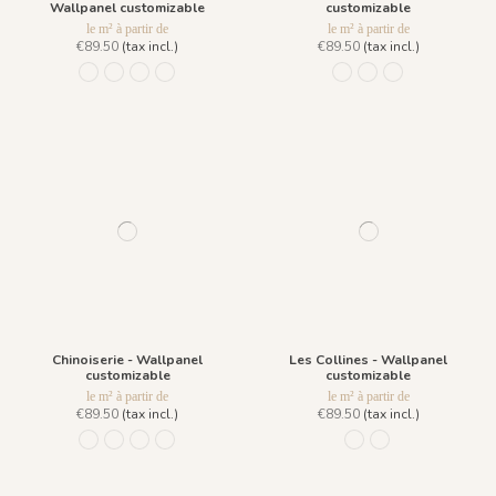
Wallpanel customizable
customizable
le m² à partir de
le m² à partir de
€89.50
(tax incl.)
€89.50
(tax incl.)
1306-h - Pèche
1307-h - Amande
1308-h - Plume
1309-h - Dragée
1227 - Bleu des Champs
1269 - Douceur d'hiv
1228 - Matin Ca
Chinoiserie - Wallpanel
Les Collines - Wallpanel
customizable
customizable
le m² à partir de
le m² à partir de
€89.50
(tax incl.)
€89.50
(tax incl.)
1306 - Pèche
1307 - Amande
1308 - Plume
1309 - Dragée
1161 - Sable Naturel
1162 - Kaki Bleuté