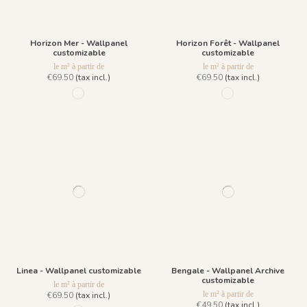
Horizon Mer - Wallpanel
Horizon Forêt - Wallpanel
customizable
customizable
le m² à partir de
le m² à partir de
€69.50
(tax incl.)
€69.50
(tax incl.)
99 - Blue Jean
98 - Winter Green
Linea - Wallpanel customizable
Bengale - Wallpanel Archive
customizable
le m² à partir de
le m² à partir de
€69.50
(tax incl.)
€49.50
(tax incl.)