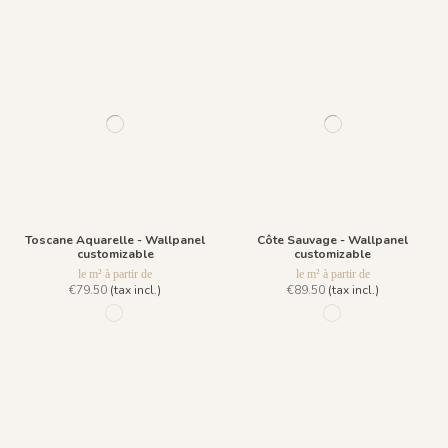
Toscane Aquarelle - Wallpanel
Côte Sauvage - Wallpanel
customizable
customizable
le m² à partir de
le m² à partir de
€79.50
(tax incl.)
€89.50
(tax incl.)
1034 - Primavera
1197 - Embruns