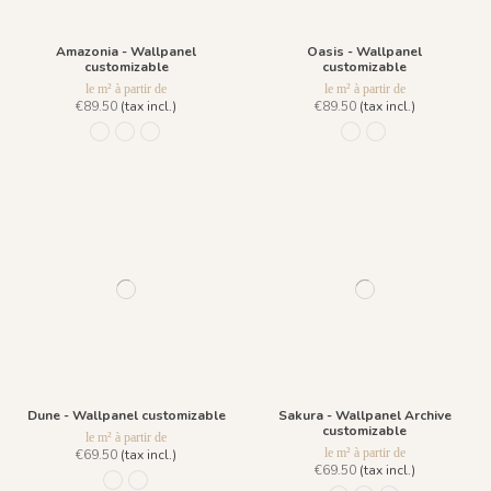
Amazonia - Wallpanel
Oasis - Wallpanel
customizable
customizable
le m² à partir de
le m² à partir de
€89.50
(tax incl.)
€89.50
(tax incl.)
R001 - Naturel
R002 - Patine
R003 - Grisaille
341 Noir& Blanc
799 Vert
Dune - Wallpanel customizable
Sakura - Wallpanel Archive
customizable
le m² à partir de
le m² à partir de
€69.50
(tax incl.)
€69.50
(tax incl.)
R028 - Beige Sable
R029 - Vert Palmier